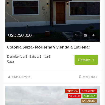
USD250,000
Colonia Suiza- Moderna Vivienda a Estrenar
Dormitorios: 3
Baños: 2
: 168
Detalles
Casa
Silvina Barreto
hace7 años
EN VENTA
RESERVADO
VENDIDO
AGRÍCOLA
GANADERO