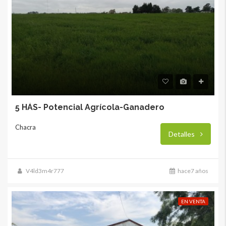
5 HÁS- Potencial Agrícola-Ganadero
Chacra
Detalles
V4ld3m4r777
hace7 años
EN VENTA