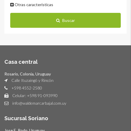
Otras características
Buscar
Casa central
Rosario, Colonia, Uruguay
Calle Ituzaingó y Rincón
+598 4552-2580
Celular: +598 91-093990
info@waldemarcarbajal.com.uy
Sucursal Soriano
Jose E. Rodo, Uruguay