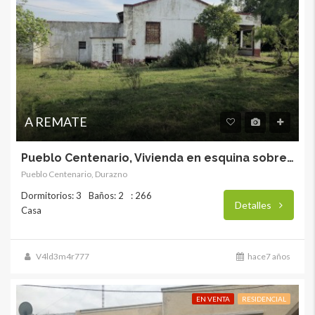
A REMATE
Pueblo Centenario, Vivienda en esquina sobre amplio terreno de 2583 m2
Pueblo Centenario, Durazno
Dormitorios: 3
Baños: 2
: 266
Detalles
Casa
V4ld3m4r777
hace7 años
EN VENTA
RESIDENCIAL