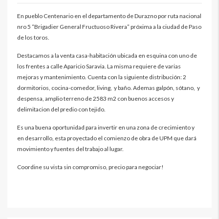
En pueblo Centenario en el departamento de Durazno por ruta nacional
nro 5 “Brigadier General Fructuoso Rivera” próxima a la ciudad de Paso
de los toros.
Destacamos a la venta casa-habitación ubicada en esquina con uno de
los frentes a calle Aparicio Saravia. La misma requiere de varias
mejoras y mantenimiento. Cuenta con la siguiente distribución: 2
dormitorios, cocina-comedor, living, y baño. Ademas galpón, sótano, y
despensa, amplio terreno de 2583 m2 con buenos accesos y
delimitacion del predio con tejido.
Es una buena oportunidad para invertir en una zona de crecimiento y
en desarrollo, esta proyectado el comienzo de obra de UPM que dará
movimiento y fuentes del trabajo al lugar.
Coordine su vista sin compromiso, precio para negociar!