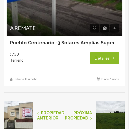
A REMATE
Pueblo Centenario -3 Solares Amplias Superficies
: 750
Detalles
Terreno
Silvina Barreto
hace7 años
PROPIEDAD
PRÓXIMA
ANTERIOR
PROPIEDAD