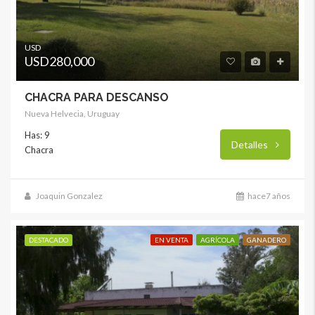
USD
USD280,000
CHACRA PARA DESCANSO
Nueva Helvecia, Uruguay
Has: 9
Detalles
Chacra
Joaquin Gonzalez
hace7 años
DESTACADO
EN VENTA
AGRÍCOLA
GANADERO