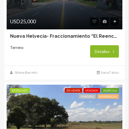
USD25,000
Nueva Helvecia- Fraccionamiento “El Reencuentro”
Terreno
Detalles
Silvina Barreto
hace7 años
DESTACADO
EN VENTA
VENDIDO
AGRÍCOLA
FORESTAL
RESIDENCIAL