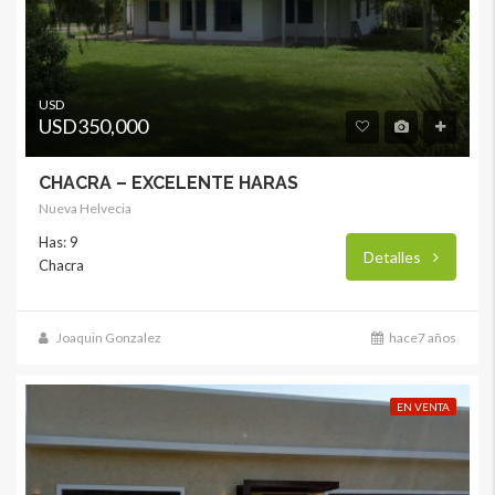
USD
USD350,000
CHACRA – EXCELENTE HARAS
Nueva Helvecia
Has: 9
Detalles
Chacra
Joaquin Gonzalez
hace7 años
EN VENTA