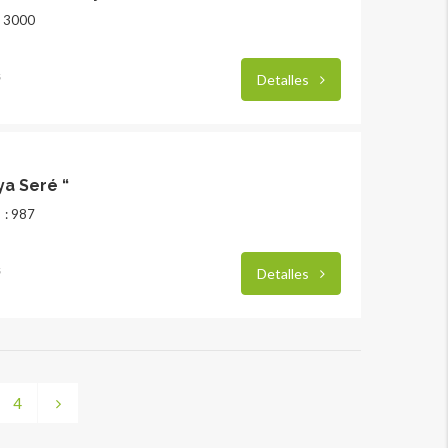
: 3000
s
Detalles
ya Seré “
: 987
s
Detalles
4