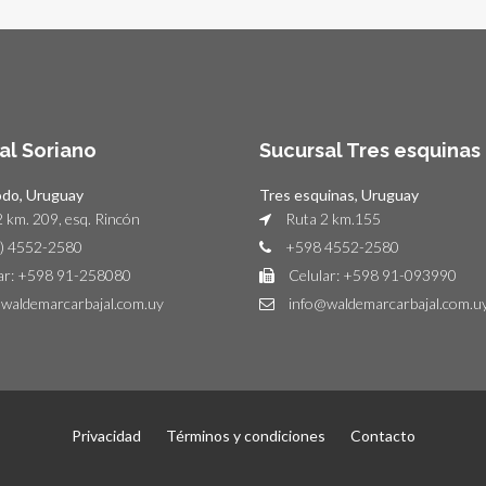
al Soriano
Sucursal Tres esquinas
odo, Uruguay
Tres esquinas, Uruguay
 km. 209, esq. Rincón
Ruta 2 km.155
) 4552-2580
+598 4552-2580
ar: +598 91-258080
Celular: +598 91-093990
waldemarcarbajal.com.uy
info@waldemarcarbajal.com.u
Privacidad
Términos y condiciones
Contacto