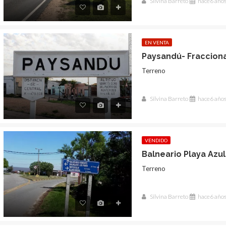
Silvina Barreto
hace6 año
EN VENTA
Paysandú- Fracciona
Terreno
Silvina Barreto
hace6 año
VENDIDO
Balneario Playa Azu
Terreno
Silvina Barreto
hace6 año