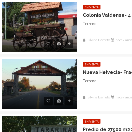
EN VENTA
Colonia Valdense- 4
Terreno
Silvina Barreto
hace7 año
EN VENTA
Terreno
Silvina Barreto
hace7 año
EN VENTA