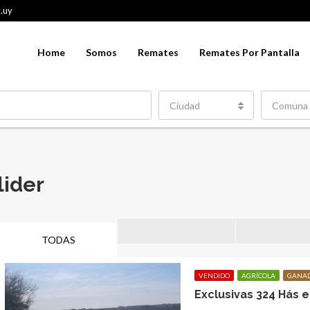
.uy
Home
Somos
Remates
Remates Por Pantalla
Ciudad
Comuna
lider
TODAS
VENDIDO
AGRÍCOLA
GANA