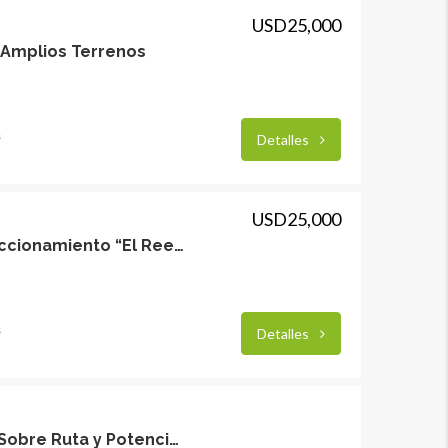
USD25,000
 Amplios Terrenos
s
Detalles
USD25,000
Nueva Helvecia- Fraccionamiento “El Reencuentro”
s
Detalles
Predio de 27500 m2 Sobre Ruta y Potenciales Mejoras