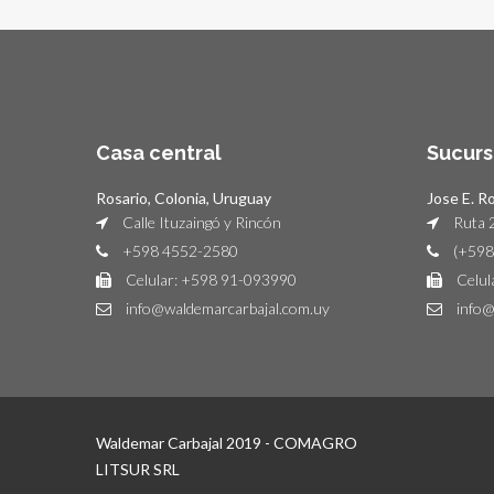
Casa central
Sucurs
Rosario, Colonia, Uruguay
Jose E. R
Calle Ituzaingó y Rincón
Ruta 2
+598 4552-2580
(+598
Celular: +598 91-093990
Celul
info@waldemarcarbajal.com.uy
info@
Waldemar Carbajal 2019 - COMAGRO
LITSUR SRL