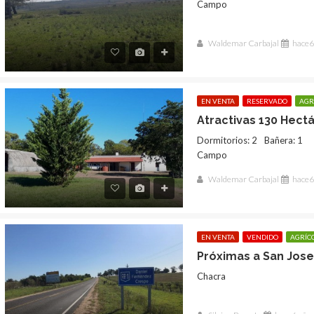
Campo
Waldemar Carbajal
hace6
EN VENTA
RESERVADO
AGR
Atractivas 130 Hect
Dormitorios: 2
Bañera: 1
Campo
Waldemar Carbajal
hace6
EN VENTA
VENDIDO
AGRÍC
Chacra