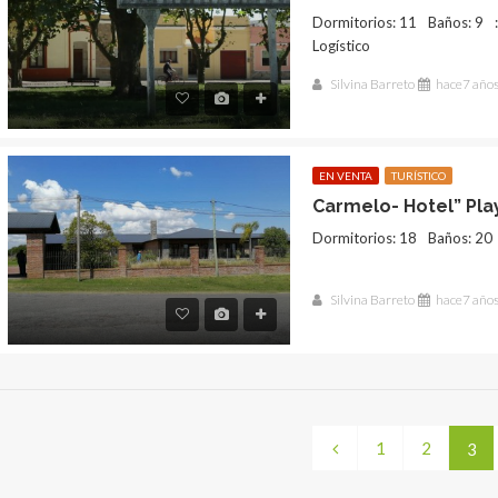
Dormitorios: 11
Baños: 9
Logístico
Silvina Barreto
hace7 año
EN VENTA
TURÍSTICO
Carmelo- Hotel” Pla
Dormitorios: 18
Baños: 20
Silvina Barreto
hace7 año
1
2
3