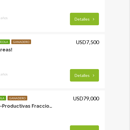
 años
Detalles
USD7,500
ÍCOLA
GANADERO
áreas!
 años
Detalles
USD79,000
OLA
GANADERO
Próximas a San Jose-Productivas Fracciones de Campo!