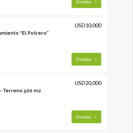
s
Detalles
USD10,000
miento “El Potrero”
s
Detalles
USD20,000
l- Terreno 500 m2
s
Detalles