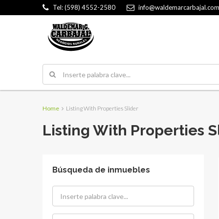
Tel: (598) 4552-2580
info@waldemarcarbajal.com
Home
Listing With Properties Slider
Listing With Properties S
Búsqueda de inmuebles