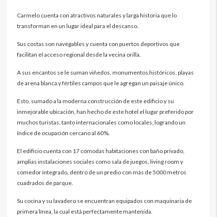
Carmelo cuenta con atractivos naturales y larga historia que lo
transforman en un lugar ideal para el descanso.
Sus costas son navegables y cuenta con puertos deportivos que
facilitan el acceso regional desde la vecina orilla.
A sus encantos se le suman viñedos, monumentos históricos, playas
de arena blanca y fértiles campos que le agregan un paisaje único.
Esto, sumado a la moderna construcción de este edificio y su
inmejorable ubicación, han hecho de este hotel el lugar preferido por
muchos turistas, tanto internacionales como locales, logrando un
índice de ocupación cercano al 60%.
El edificio cuenta con 17 cómodas habitaciones con baño privado,
amplias instalaciones sociales como sala de juegos, living room y
comedor integrado, dentro de un predio con más de 5000 metros
cuadrados de parque.
Su cocina y su lavadero se encuentran equipados con maquinaria de
primera línea, la cual está perfectamente mantenida.