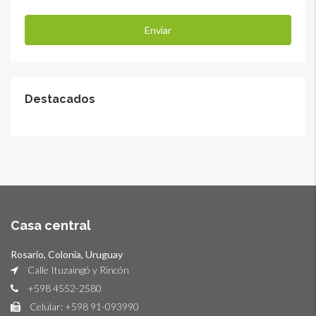
Destacados
Casa central
Rosario, Colonia, Uruguay
Calle Ituzaingó y Rincón
+598 4552-2580
Celular: +598 91-093990