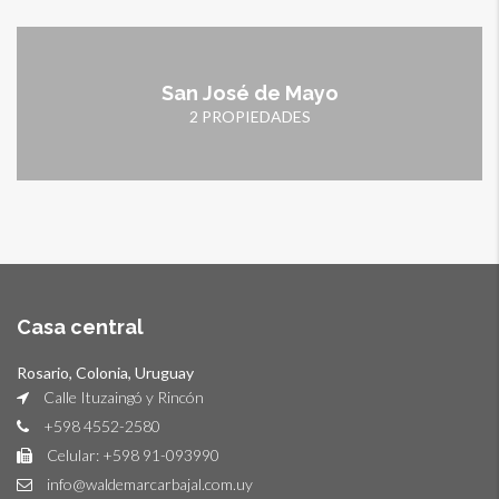
San José de Mayo
2 PROPIEDADES
Casa central
Rosario, Colonia, Uruguay
Calle Ituzaingó y Rincón
+598 4552-2580
Celular: +598 91-093990
info@waldemarcarbajal.com.uy