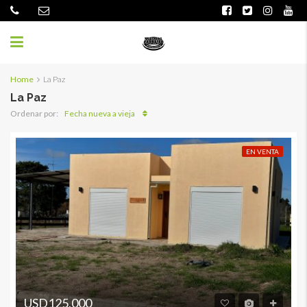
Home
La Paz
La Paz
Fecha nueva a vieja
Ordenar por:
EN VENTA
USD125,000