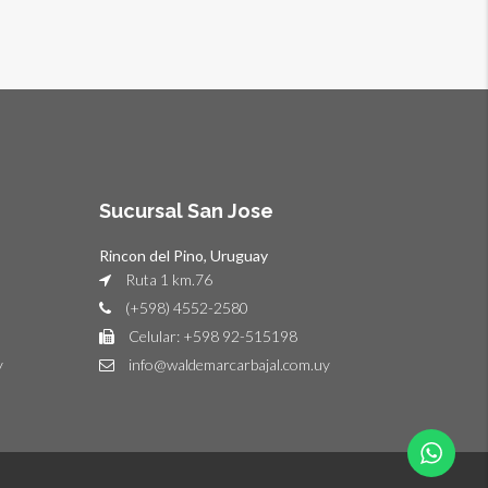
Sucursal San Jose
Rincon del Pino, Uruguay
Ruta 1 km.76
(+598) 4552-2580
Celular: +598 92-515198
y
info@waldemarcarbajal.com.uy