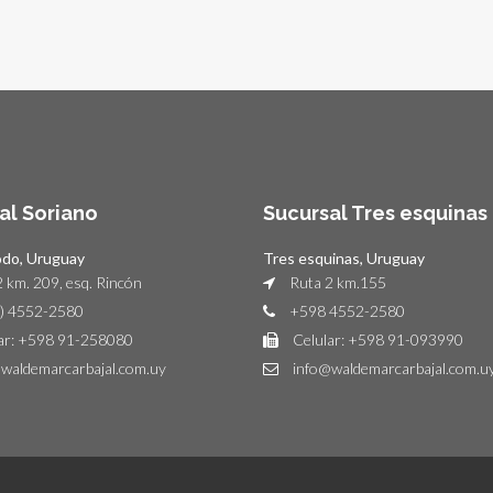
al Soriano
Sucursal Tres esquinas
odo, Uruguay
Tres esquinas, Uruguay
 km. 209, esq. Rincón
Ruta 2 km.155
) 4552-2580
+598 4552-2580
ar: +598 91-258080
Celular: +598 91-093990
waldemarcarbajal.com.uy
info@waldemarcarbajal.com.u