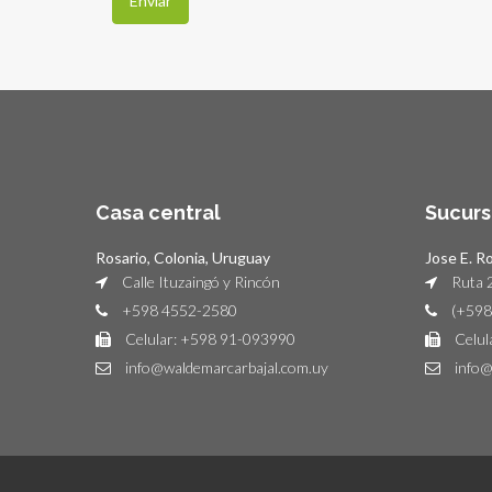
Casa central
Sucurs
Rosario, Colonia, Uruguay
Jose E. R
Calle Ituzaingó y Rincón
Ruta 2
+598 4552-2580
(+598
Celular: +598 91-093990
Celul
info@waldemarcarbajal.com.uy
info@