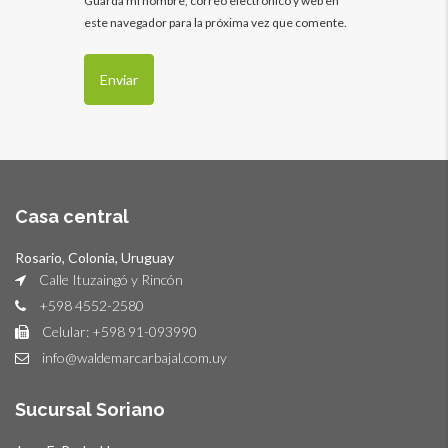
Guarda mi nombre, correo electrónico y web en
este navegador para la próxima vez que comente.
Casa central
Rosario, Colonia, Uruguay
Calle Ituzaingó y Rincón
+598 4552-2580
Celular: +598 91-093990
info@waldemarcarbajal.com.uy
Sucursal Soriano