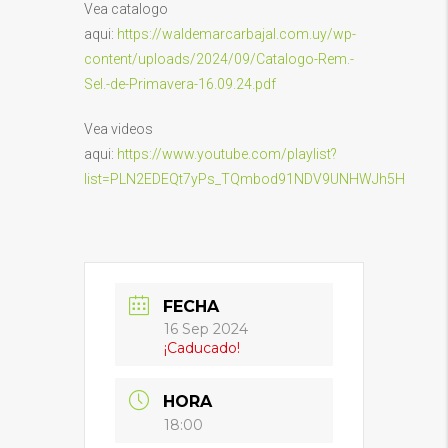
Vea catalogo
aqui:
https://waldemarcarbajal.com.uy/wp-
content/uploads/2024/09/Catalogo-Rem.-
Sel.-de-Primavera-16.09.24.pdf
Vea videos
aqui:
https://www.youtube.com/playlist?
list=PLN2EDEQt7yPs_TQmbod91NDV9UNHWJh5H
FECHA
16 Sep 2024
¡Caducado!
HORA
18:00