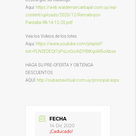
Aquí:
https://web.waldemarcarbajal.com.uy/wp-
content/uploads/2020/12/Remate-por-
Pantalla-98-14-12-20.pdf
Vea los Videos de los lotes
Aqui:
https://www.youtube.com/playlist?
list=PLN2EDEQt7yPsLnGicAiDYBtKqoM5oAbse
HAGA SU PRE-OFERTA Y OBTENGA
DESCUENTOS
AQUÍ:
http://subastavirtual.com.uy/principal.aspx
FECHA
14 Dic 2020
¡Caducado!