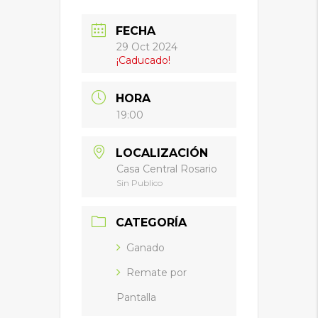
FECHA
29 Oct 2024
¡Caducado!
HORA
19:00
LOCALIZACIÓN
Casa Central Rosario
Sin Publico
CATEGORÍA
Ganado
Remate por
Pantalla