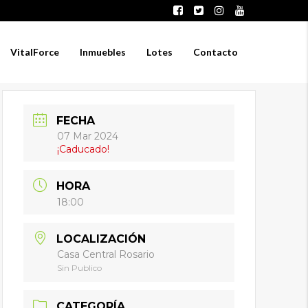
VitalForce
Inmuebles
Lotes
Contacto
FECHA
07 Mar 2024
¡Caducado!
HORA
18:00
LOCALIZACIÓN
Casa Central Rosario
Sin Publico
CATEGORÍA