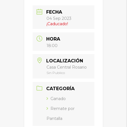
FECHA
04 Sep 2023
¡Caducado!
HORA
18:00
LOCALIZACIÓN
Casa Central Rosario
Sin Publico
CATEGORÍA
Ganado
Remate por
Pantalla