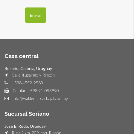
Casa central
Rosario, Colonia, Uruguay
Calle Ituzaingó y Rincón
+598 4552-2580
Celular: +598 91-093990
info@waldemarcarbajal.com.uy
Sucursal Soriano
Jose E. Rodo, Uruguay
Ruta 2 km. 209, esq. Rincón