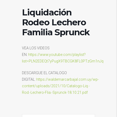
Liquidación
Rodeo Lechero
Familia Sprunck
VEA LOS VIDEOS
EN:
https://www.youtube.com/playlist?
list=PLN2EDEQt7yPugX9TBCGK8FL0PTzGm1nJq
DESCARGUE EL CATALOGO
DIGITAL:
https://waldemarcarbajal.com.uy/wp-
content/uploads/2021/10/Catalogo-Liq.-
Rod.-Lechero-Flia.-Sprunck-18.10.21.pdf