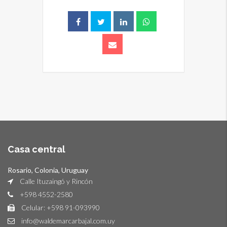
Casa central
Rosario, Colonia, Uruguay
Calle Ituzaingó y Rincón
+598 4552-2580
Celular: +598 91-093990
info@waldemarcarbajal.com.uy