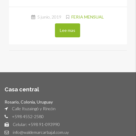
5 junio, 2019
FERIA MENSUAL
Lee mas
Casa central
Rosario, Colonia, Uruguay
Calle Ituzaingó y Rincón
+598 4552-2580
Celular: +598 91-093990
info@waldemarcarbajal.com.uy