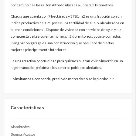
por camino de Haras Don Alfredo ubicada a unos 2.5 kilómetros.
Chacra que cuenta con 7 hectáreas y 3781 m2 es una fracción con un
índice productivo de 191 posee una fertilidad de suelo, alambrados en
buenas condiciones . Dispone de vivienda con servicios de agua y luz
compuesta de la siguiente manera: 2 dormitorios, cocina-comedor,
living baño y garage es una construcción que requiere de ciertas
mejoras principalmente interiores.
Es una atractiva oportunidad para quienes buscan vivir o invertir en un
lugar tranquilo, próxima a los centros poblados aledaños.
Lo invitamos a conocerla, precio de mercado no se lo pierda!!!!!
Caracteristicas
Alambrados
Buenos Accesos