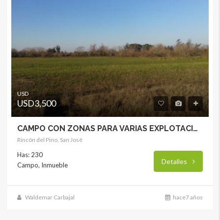
USD
USD3,500
CAMPO CON ZONAS PARA VARIAS EXPLOTACIONES
Rincón del Pino, San José
Has: 230
Detalles
Campo, Inmueble
Waldemar Carbajal
hace7 años