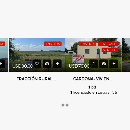
TA
EN VENTA
EN VENTA
RESERVADO
VENDIDO
USD80,000
USD70,000
FRACCIÓN RURAL EN LAS CERCANIAS DE LA CIUDAD
CARDONA- VIVIENDA 1 DORMITORIO
1 bd
1 licenciado en Letras
36