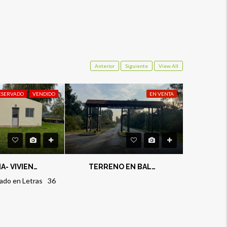
Anterior
Siguiente
View All
ESERVADO
VENDIDO
EN VENTA
USD50,00
CARDONA- VIVIENDA 1 DORMITORIO
TERRENO EN BALNEARIO CUFRE 552 M2
iado en Letras
36