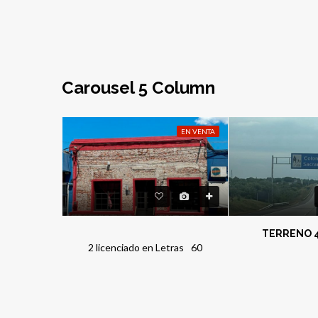
Carousel 5 Column
EN VENTA
EN VENTA
Casa y Galpones- Pueblo Rivero
2 licenciado en Letras
60
 Letras
267