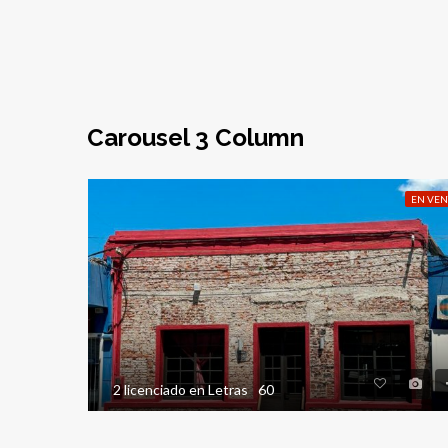
Carousel 3 Column
EN VENTA
EN VEN
67
2 licenciado en Letras
60