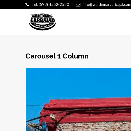
Tel: (598) 4552-2580
info@waldemarcarbajal.com
Carousel 1 Column
EN VENTA