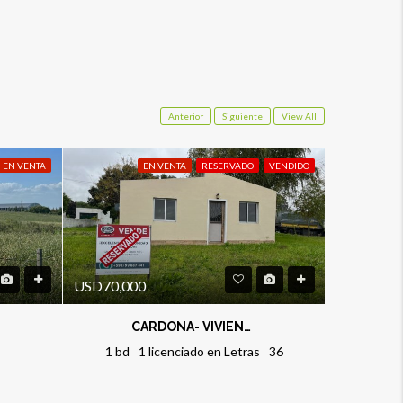
Anterior
Siguiente
View All
EN VENTA
EN VENTA
RESERVADO
VENDIDO
USD70,000
CARDONA- VIVIENDA 1 DORMITORIO
1 bd
1 licenciado en Letras
36