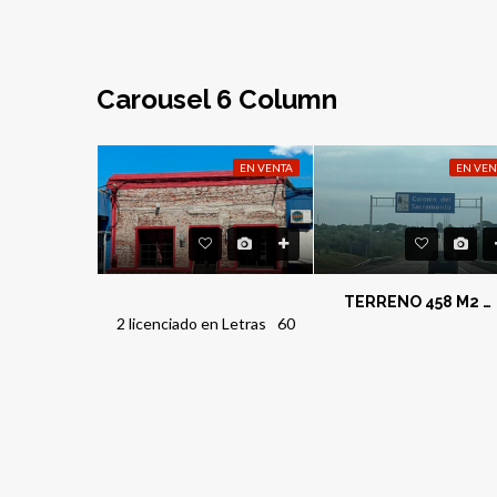
Carousel 6 Column
EN VENTA
EN VENTA
EN VEN
Casa y Galpones- Pueblo Rivero
TERRENO 458 M2 – COLONIA DEL SACRAMENTO
2 licenciado en Letras
60
 Letras
267