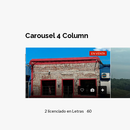
Carousel 4 Column
EN VENTA
EN VENTA
 y Galpones- Pueblo Rivero
2 licenciado en Letras
60
as
267