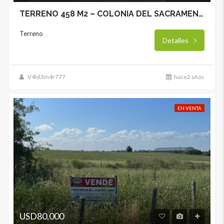
TERRENO 458 M2 – COLONIA DEL SACRAMENTO
Terreno
Detalles
V4ld3m4r777
hace2 años
EN VENTA
USD80,000