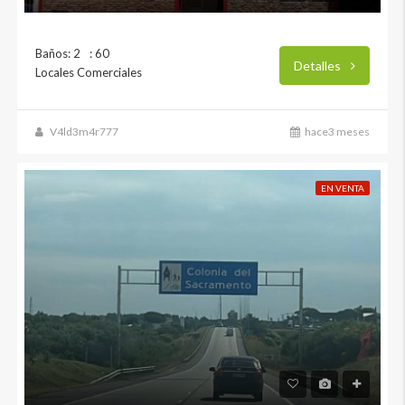
Baños: 2
: 60
Detalles
Locales Comerciales
V4ld3m4r777
hace3 meses
EN VENTA