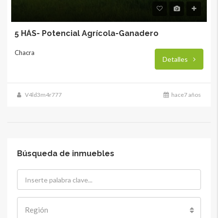
5 HÁS- Potencial Agrícola-Ganadero
Chacra
Detalles
V4ld3m4r777
hace7 años
Búsqueda de inmuebles
Región