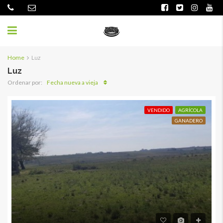
Home
Luz
Luz
Fecha nueva a vieja
Ordenar por:
VENDIDO
AGRÍCOLA
GANADERO