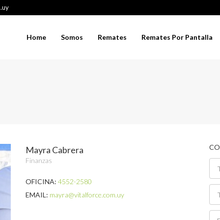
.uy
Home
Somos
Remates
Remates Por Pantalla
CO
Mayra Cabrera
Finanzas
OFICINA:
4552-2580
EMAIL:
mayra@vitalforce.com.uy