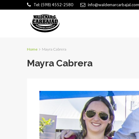
Tel: (598) 4552-2580
info@waldemarcarbajal.com
Home
Mayra Cabrera
Mayra Cabrera