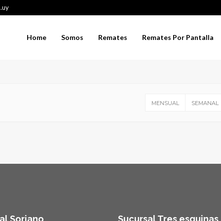
.uy
Home
Somos
Remates
Remates Por Pantalla
MENSUAL
SEMANAL
al Soriano
Sucursal Tres esquinas