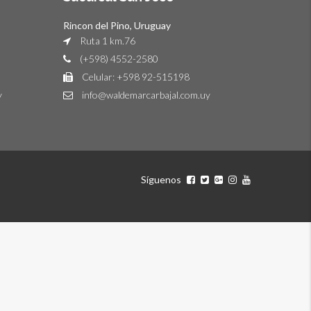
Rincon del Pino, Uruguay
Ruta 1 km.76
(+598) 4552-2580
Celular: +598 92-515198
y
info@waldemarcarbajal.com.uy
Síguenos