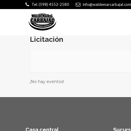
Tel: (598) 4552-2580
info@waldemarcarbajal.com
Licitación
¡No hay eventos!
Casa central
Sucurs