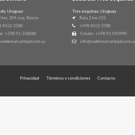
odo, Uruguay
Tres esquinas, Uruguay
 km. 209, esq. Rincón
Ruta 2 km.155
) 4552-2580
+598 4552-2580
ar: +598 91-258080
Celular: +598 91-093990
waldemarcarbajal.com.uy
info@waldemarcarbajal.com.u
Privacidad
Términos y condiciones
Contacto