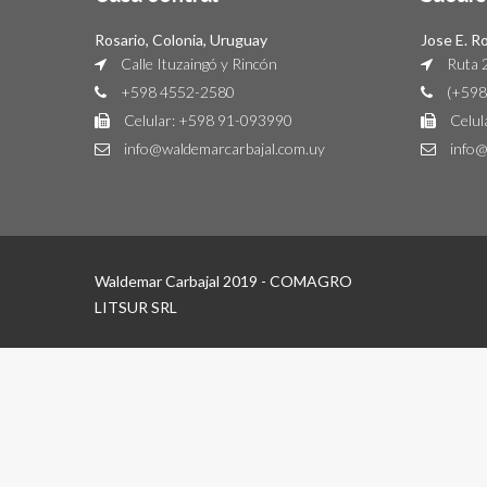
Rosario, Colonia, Uruguay
Jose E. R
Calle Ituzaingó y Rincón
Ruta 2
+598 4552-2580
(+598
Celular: +598 91-093990
Celul
info@waldemarcarbajal.com.uy
info@
Waldemar Carbajal 2019 - COMAGRO
LITSUR SRL