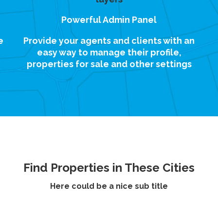
Powerful Admin Panel
e
Provide your agents and clients with an
easy way to manage their profile,
properties for sale and other settings
Find Properties in These Cities
Here could be a nice sub title