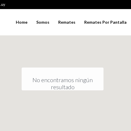
.uy
Home
Somos
Remates
Remates Por Pantalla
No encontramos ningún
resultado